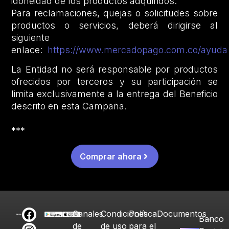
idoneidad de los productos adquiridos.
Para reclamaciones, quejas o solicitudes sobre
productos o servicios, deberá dirigirse al
siguiente
enlace:
https://www.mercadopago.com.co/ayuda
La Entidad no será responsable por productos
ofrecidos por terceros y su participación se
limita exclusivamente a la entrega del Beneficio
descrito en esta Campaña.
***
Comprar ahora
Canales
Condiciones
Política
Documentos
Banco
de
de uso
para el