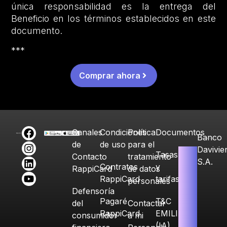
única responsabilidad es la entrega del
Beneficio en los términos establecidos en este
documento.
***
Comprar ahora
Canales
Condiciones
Política
Documentos
Banco
de
de uso
para el
Davivie
Tasas
Contacto
tratamiento
S.A.
Contratos
y
RappiCard
de datos
RappiCard
tarifas
personales
Defensoría
Pagaré
T&C
del
Contactar
RappiCard
EMILIA
consumidor
a mi
(IA)