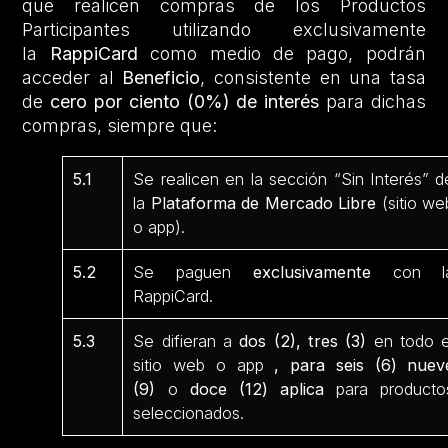
que realicen compras de los Productos
Participantes utilizando exclusivamente
la
RappiCard
como medio de pago, podrán
acceder al
Beneficio
, consistente en una tasa
de
cero por ciento (0%) de interés
para dichas
compras, siempre que:
5.1
Se realicen en la sección “Sin Interés” d
la
Plataforma de Mercado Libre
(sitio we
o app).
5.2
Se paguen
exclusivamente
con l
RappiCard.
5.3
Se difieran a
dos (2), tres (3)
en todo e
sitio web o app
, para seis (6) nuev
(9)
o
doce (12) aplica
para producto
seleccionados.