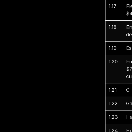
1.17
El
$4
1.18
Em
de
1.19
Es
1.20
Eu
$7
cu
1.21
G-
1.22
Ga
1.23
Ha
1.24
Ho