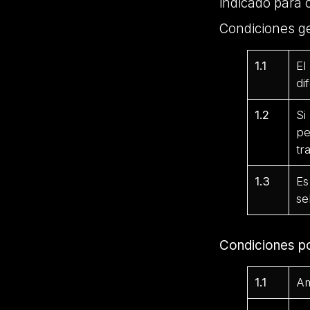
indicado para 
Condiciones g
1.1
El
di
1.2
Si
pe
tr
1.3
Es
se
Condiciones p
1.1
Am