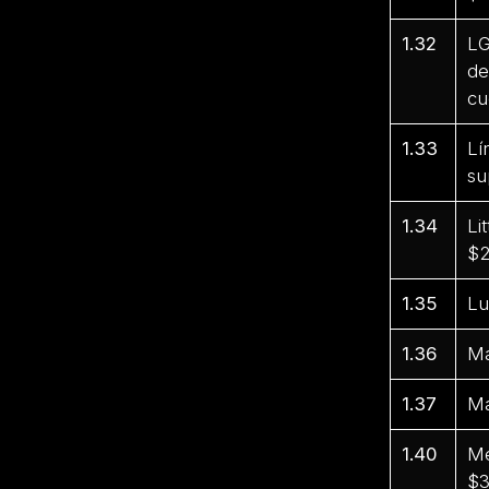
1.32
LG
de
cu
1.33
Lí
su
1.34
Li
$2
1.35
Lu
1.36
Ma
1.37
Ma
1.40
Me
$3