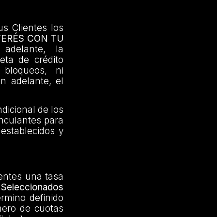
us Clientes los
TERÉS CON TU
adelante, la
jeta de crédito
 bloqueos, ni
en adelante, el
dicional de los
inculantes para
 establecidos y
ientes una tasa
Seleccionados
érmino definido
mero de cuotas