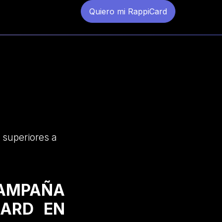
Quiero mi RappiCard
 superiores a
CAMPAÑA
CARD EN