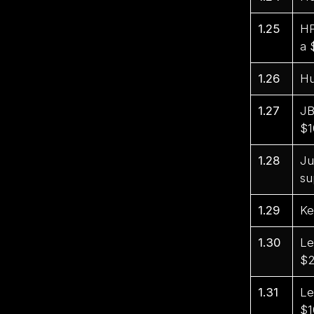
1.25
HP
a 
1.26
Hu
1.27
JB
$1
1.28
Ju
su
1.29
Ke
1.30
Le
$2
1.31
Le
$1