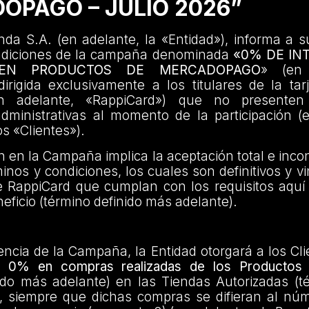
OPAGO – JULIO 2026”
da S.A. (en adelante, la «Entidad»), informa a s
ndiciones de la campaña denominada
«0% DE IN
 EN PRODUCTOS DE MERCADOPAGO
» (en 
rigida exclusivamente a los titulares de la tar
n adelante, «RappiCard») que no presenten
administrativas al momento de la participación (
os «Clientes»).
ón en la Campaña implica la aceptación total e incon
inos y condiciones, los cuales son definitivos y v
e RappiCard que cumplan con los requisitos aquí
eficio (término definido más adelante).
encia de la Campaña, la Entidad otorgará a los Cl
el 0% en compras realizadas de los Productos 
ido más adelante) en las Tiendas Autorizadas (t
, siempre que dichas compras se difieran al nú