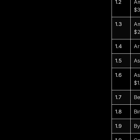
1.2
Am
$3
1.3
Am
$2
1.4
Ar
1.5
As
1.6
As
$1
1.7
Be
1.8
Bi
1.9
By