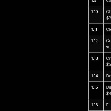
1.9
Ca
1.10
Ch
$3
1.11
Cl
1.12
Co
su
1.13
Cr
$5
1.14
De
1.15
Di
$4
1.16
El