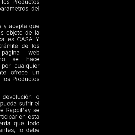
los Productos
arámetros del
e y acepta que
es objeto de la
ica es CASA Y
rámite de los
 página web
 no se hace
por cualquier
nte ofrece un
r los Productos
 devolución o
pueda sufrir el
de RappiPay se
rticipar en esta
erda que todo
antes, lo debe