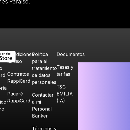
nes Paraiso.
Condiciones
Política
Documentos
de uso
para el
Tasas y
o
tratamiento
Contratos
tarifas
ard
de datos
RappiCard
personales
T&C
ría
Pagaré
EMILIA
Contactar
RappiCard
(IA)
idor
a mi
ero
Personal
Banker
Términos y