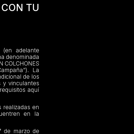
 CON TU
 (en adelante
aña denominada
 EN COLCHONES
ampaña”). La
dicional de los
s y vinculantes
requisitos aquí
 realizadas en
uentren en la
7 de marzo de