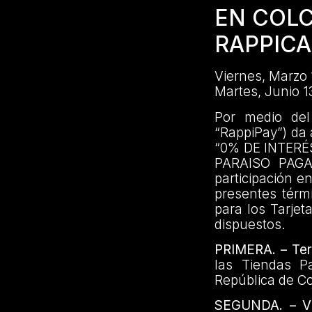
EN COL
RAPPIC
Viernes, Marzo 
Martes, Junio 1
Por medio del
“RappiPay”) da
“0% DE INTERÉ
PARAISO PAGA
participación e
presentes térmi
para los Tarjet
dispuestos.
PRIMERA. – Terr
las Tiendas P
República de C
SEGUNDA. – Vi