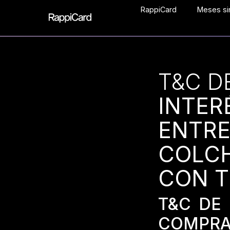
RappiCard
Meses sin
T&C D
INTER
ENTRE
COLC
CON T
T&C DE
COMPRA