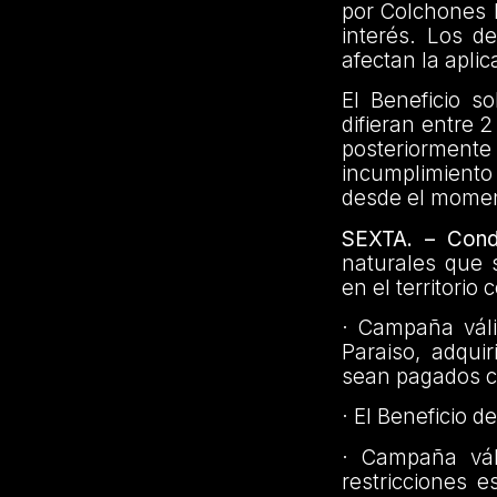
por Colchones 
interés. Los d
afectan la apli
El Beneficio s
difieran entre 
posteriorment
incumplimiento
desde el momen
SEXTA. – Condi
naturales que 
en el territori
· Campaña váli
Paraiso, adqui
sean pagados co
· El Beneficio 
· Campaña vál
restricciones 