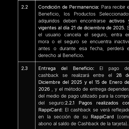
2.2
Condición de Permanencia:
Para recibir e
Beneficio, los Productos Seleccionado
adquiridos deben encontrarse
activos 
vigentes al día 21 de diciembre de 2025
. 
el usuario cancela el seguro, entra e
mora o el seguro se encuentra inactiv
antes o durante esa fecha, perderá e
derecho al Beneficio.
2.3
Entrega del Beneficio:
El pago de
cashback se realizará entre el
28 d
Diciembre del 2025 y el 15 de Enero de
2026
, y el método de entrega depender
del medio de pago utilizado para la compr
del seguro:
2.2.1 Pagos realizados co
RappiCard:
El cashback se verá reflejad
en la sección de su
RappiCard
(com
abono al saldo de Cashback de la tarjeta).