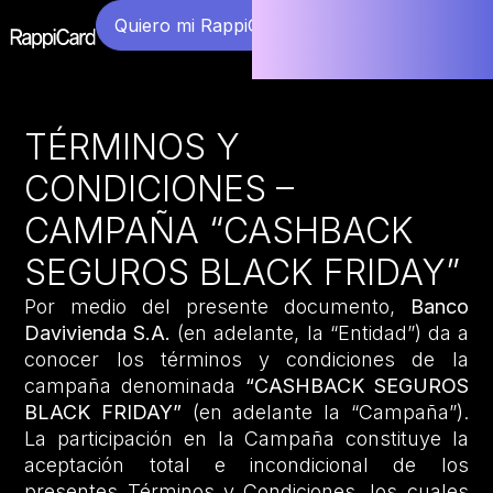
Quiero mi RappiCard
TÉRMINOS Y
CONDICIONES –
CAMPAÑA “CASHBACK
SEGUROS BLACK FRIDAY”
Por medio del presente documento,
Banco
Davivienda S.A.
(en adelante, la “Entidad”) da a
conocer los términos y condiciones de la
campaña denominada
“CASHBACK SEGUROS
BLACK FRIDAY”
(en adelante la “Campaña”).
La participación en la Campaña constituye la
aceptación total e incondicional de los
presentes Términos y Condiciones, los cuales