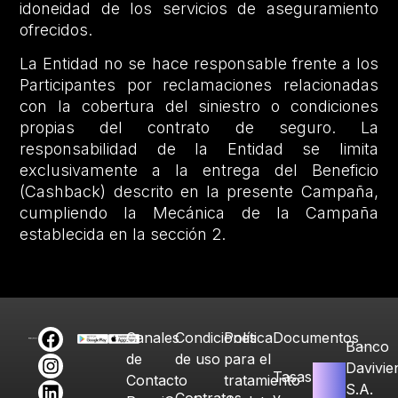
idoneidad de los servicios de aseguramiento
ofrecidos.
La Entidad no se hace responsable frente a los
Participantes por reclamaciones relacionadas
con la cobertura del siniestro o condiciones
propias del contrato de seguro. La
responsabilidad de la Entidad se limita
exclusivamente a la entrega del Beneficio
(Cashback) descrito en la presente Campaña,
cumpliendo la Mecánica de la Campaña
establecida en la sección 2.
Canales
Condiciones
Política
Documentos
Banco
de
de uso
para el
Davivie
Tasas
Contacto
tratamiento
S.A.
Contratos
y