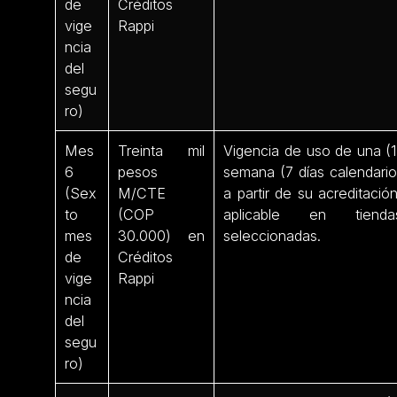
de
Créditos
vige
Rappi
ncia
del
segu
ro)
Mes
Treinta mil
Vigencia de uso de una (1
6
pesos
semana (7 días calendario
(Sex
M/CTE
a partir de su acreditación
to
(COP
aplicable en tienda
mes
30.000) en
seleccionadas.
de
Créditos
vige
Rappi
ncia
del
segu
ro)