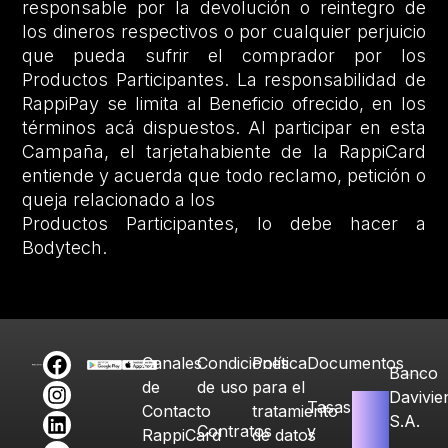
responsable por la devolución o reintegro de
los dineros respectivos o por cualquier perjuicio
que pueda sufrir el comprador por los
Productos Participantes. La responsabilidad de
RappiPay se limita al Beneficio ofrecido, en los
términos acá dispuestos. Al participar en esta
Campaña, el tarjetahabiente de la RappiCard
entiende y acuerda que todo reclamo, petición o
queja relacionado a los
Productos Participantes, lo debe hacer a
Bodytech.
Canales
Condiciones
Política
Documentos
Banco
de
de uso
para el
Davivie
Tasas
Contacto
tratamiento
S.A.
Contratos
y
RappiCard
de datos