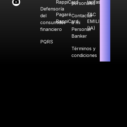
RappiCard
tarifas
personales
Defensoría
Pagaré
T&C
del
Contactar
RappiCard
EMILIA
consumidor
a mi
(IA)
financiero
Personal
Banker
PQRS
Términos y
condiciones