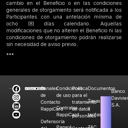
cambio en el Beneficio o en las condiciones
generales de otorgamiento será notificada a los
Participantes con una antelación mínima de
ocho (8) días calendario. Aquellas
modificaciones que no alteren el Beneficio ni las
condiciones de otorgamiento podrán realizarse
sin necesidad de aviso previo.
***
Canales
Condiciones
Política
Documentos
Banco
de
de uso
para el
Davivie
Tasas
Contacto
tratamiento
S.A.
Contratos
y
RappiCard
de datos
RappiCard
tarifas
personales
Defensoría
Pagaré
T&C