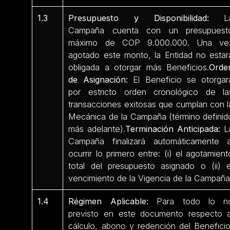
1.3
Presupuesto y Disponibilidad:
L
Campaña cuenta con un presupuest
máximo de COP 9.000.000. Una ve
agotado este monto, la Entidad no estar
obligada a otorgar más Beneficios.
Orde
de Asignación:
El Beneficio se otorgar
por estricto orden cronológico de la
transacciones exitosas que cumplan con l
Mecánica de la Campaña (término definid
más adelante).
Terminación Anticipada:
L
Campaña finalizará automáticamente a
ocurrir lo primero entre: (i) el agotamient
total del presupuesto asignado o (ii) e
vencimiento de la Vigencia de la Campaña
1.4
Régimen Aplicable:
Para todo lo n
previsto en este documento respecto a
cálculo, abono y redención del Beneficio