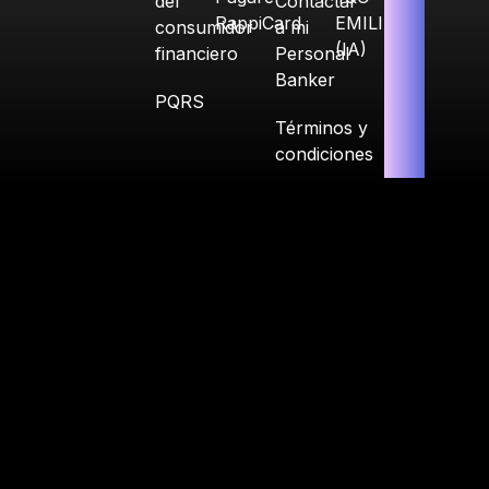
del
Contactar
RappiCard
EMILIA
consumidor
a mi
(IA)
financiero
Personal
Banker
PQRS
Términos y
condiciones