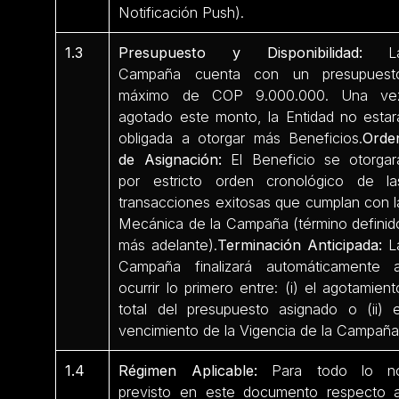
Notificación Push).
1.3
Presupuesto y Disponibilidad:
L
Campaña cuenta con un presupuest
máximo de COP 9.000.000. Una ve
agotado este monto, la Entidad no estar
obligada a otorgar más Beneficios.
Orde
de Asignación:
El Beneficio se otorgar
por estricto orden cronológico de la
transacciones exitosas que cumplan con l
Mecánica de la Campaña (término definid
más adelante).
Terminación Anticipada:
L
Campaña finalizará automáticamente a
ocurrir lo primero entre: (i) el agotamient
total del presupuesto asignado o (ii) e
vencimiento de la Vigencia de la Campaña
1.4
Régimen Aplicable:
Para todo lo n
previsto en este documento respecto a