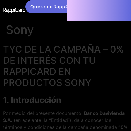
Quiero mi RappiCard
Sony
TYC DE LA CAMPAÑA – 0%
DE INTERÉS CON TU
RAPPICARD EN
PRODUCTOS SONY
1. Introducción
Por medio del presente documento,
Banco Davivienda
S.A.
(en adelante, la “Entidad”), da a conocer los
términos y condiciones de la campaña denominada
“0%