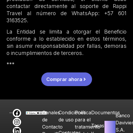
contactar directamente al soporte de Rappi
Travel al número de WhatsApp: +57 601
3163525.
La Entidad se limita a otorgar el Beneficio
conforme a lo establecido en estos términos,
sin asumir responsabilidad por fallas, demoras
o incumplimientos de terceros.
***
Comprar ahora
Canales
Condiciones
Política
Documentos
Banco
de
de uso
para el
Davivie
Tasas
Contacto
tratamiento
S.A.
Contratos
y