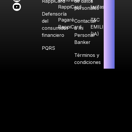
RappiCard
de datos
RappiCard
tarifas
personales
Defensoría
Pagaré
T&C
del
Contactar
RappiCard
EMILIA
consumidor
a mi
(IA)
financiero
Personal
Banker
PQRS
Términos y
condiciones