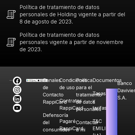
Política de tratamiento de datos
personales de Holding vigente a partir del
8 de agosto de 2023.
Política de tratamiento de datos
personales vigente a partir de noviembre
de 2023.
Canales
Condiciones
Política
Documentos
Banco
de
de uso
para el
Davivie
Tasas
Contacto
tratamiento
S.A.
Contratos
y
RappiCard
de datos
RappiCard
tarifas
personales
Defensoría
Pagaré
T&C
del
Contactar
RappiCard
EMILIA
consumidor
a mi