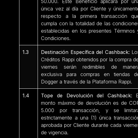
50.000. Este Beneficio aplicará por un
única vez al día por Cliente y únicament
respecto a la primera transacción qu
cumpla con la totalidad de las condicione
establecidas en los presentes Términos 
Condiciones.
1.3
Destinación Específica del Cashback:
Lo
Créditos Rappi obtenidos por la compra de
viernes serán redimibles de maner
exclusiva para compras en tiendas d
Dogger a través de la Plataforma Rappi.
1.4
Tope de Devolución del Cashback:
E
monto máximo de devolución es de CO
5.000 por transacción, y se limitar
estrictamente a una (1) única transacció
aprobada por Cliente durante cada vierne
de vigencia.