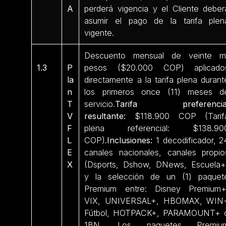
A
perderá vigencia y el Cliente deber
asumir el pago de la tarifa plen
vigente.
Descuento mensual de veinte mi
1.3
P
pesos ($20.000 COP) aplicado
la
directamente a la tarifa plena durant
n
los primeros once (11) meses d
T
servicio.
Tarifa preferencia
V
resultante:
$118.900 COP (Tarif
F
plena referencial: $138.90
L
COP).
Inclusiones:
1 decodificador, 2
E
canales nacionales, canales propio
X
(Dsports, Dshow, DNews, Escuela+
y la selección de un (1) paquet
Premium entre: Disney Premium+
VIX, UNIVERSAL+, HBOMAX, WIN
Fútbol, HOTPACK+, PARAMOUNT+ 
1BN. Los paquetes Premiu