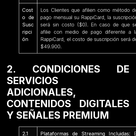
Cost
Los Clientes que afilien como método d
o de
pago mensual su RappiCard, la suscripció
Susc
será sin costo ($0). En caso de que s
ripci
afilie con medio de pago diferente a l
ón
RappiCard, el costo de suscripción será d
$49.900.
2. CONDICIONES DE
SERVICIOS
ADICIONALES,
CONTENIDOS DIGITALES
Y SEÑALES PREMIUM
2.1
Plataformas de Streaming Incluidas:
E