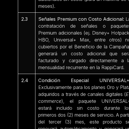
meses).
2.3
Señales Premium con Costo Adicional:
L
contratación de señales o paquete
Premium adicionales (ej. Disney+ Hotpack
HBO, Universal+ Max, entre otros) n
cubiertos por el Beneficio de la Campaña
generará un costo adicional que ser
facturado y cargado directamente a l
mensualidad recurrente en la RappiCard.
2.4
Condición Especial UNIVERSAL+
Exclusivamente para los planes Oro y Plat
adquiridos a través de canales digitales (
E
commerce
), el paquete UNIVERSAL
estará incluido sin costo durante lo
primeros dos (2) meses de servicio. A parti
del tercer (3) mes, este producto s
renovará automáticamente y generará u