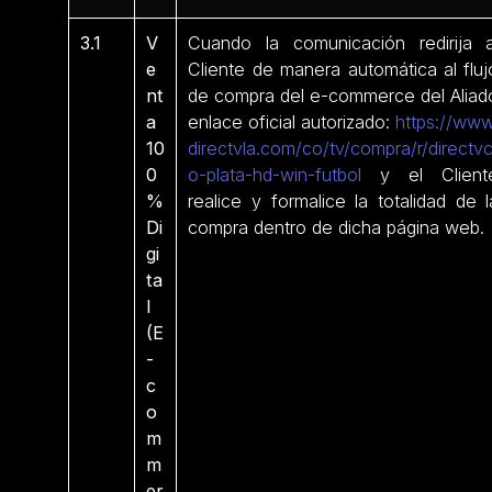
3.1
V
Cuando la comunicación redirija a
e
Cliente de manera automática al fluj
nt
de compra del e-commerce del Aliad
a
enlace oficial autorizado:
https://www
10
directvla.com/co/tv/compra/r/directv
0
o-plata-hd-win-futbol
y el Client
%
realice y formalice la totalidad de l
Di
compra dentro de dicha página web.
gi
ta
l
(E
-
c
o
m
m
er