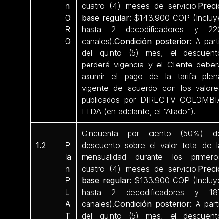
n
cuatro (4) meses de servicio.
Preci
O
base regular:
$143.900 COP (Incluy
R
hasta 2 decodificadores y 22
O
canales).
Condición posterior:
A parti
del quinto (5) mes, el descuent
perderá vigencia y el Cliente deber
asumir el pago de la tarifa plen
vigente de acuerdo con los valore
publicados por DIRECTV COLOMBI
LTDA (en adelante, el “Aliado”).
Cincuenta por ciento (50%) d
1.2
P
descuento sobre el valor total de l
la
mensualidad durante los primero
n
cuatro (4) meses de servicio.
Preci
P
base regular:
$133.900 COP (Incluy
L
hasta 2 decodificadores y 18
A
canales).
Condición posterior:
A parti
T
del quinto (5) mes, el descuent