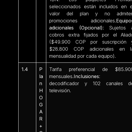
seleccionados están incluidos en e
valor del plan y no admite
promociones adicionales.
Equipo
adicionales (Opcional):
Sujetos 
cobros extra fijados por el Aliad
($49.900 COP por suscripción 
$28.800 COP adicionales en l
mensualidad por cada equipo).
1.4
P
Tarifa preferencial de $85.90
la
mensuales.
Inclusiones
: 
n
decodificador y 102 canales d
H
televisión.
O
G
A
R
+