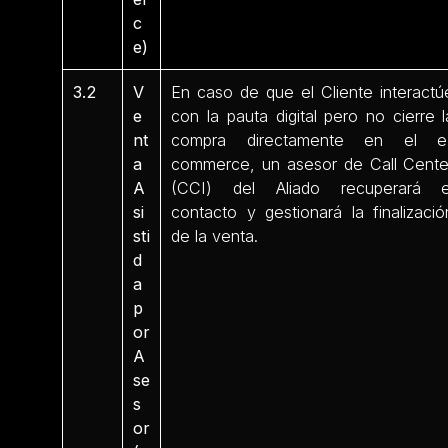
c
e)
3.2
V
En caso de que el Cliente interactú
e
con la pauta digital pero no cierre l
nt
compra directamente en el e
a
commerce, un asesor de Call Cente
A
(CCI) del Aliado recuperará e
si
contacto y gestionará la finalizació
sti
de la venta.
d
a
p
or
A
se
s
or