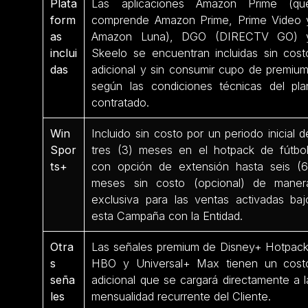
Plata
Las aplicaciones Amazon Prime (qu
form
comprende Amazon Prime, Prime Video 
as
Amazon Luna), DGO (DIRECTV GO) 
inclui
Skeelo se encuentran incluidas sin cost
das
adicional y sin consumir cupo de premium
según las condiciones técnicas del pla
contratado.
Win
Incluido sin costo por un periodo inicial d
Spor
tres (3) meses en el hotpack de fútbol
ts+
con opción de extensión hasta seis (6
meses sin costo (opcional) de maner
exclusiva para las ventas activadas baj
esta Campaña con la Entidad.
Otra
Las señales premium de Disney+ Hotpack
s
HBO y Universal+ Max tienen un cost
seña
adicional que se cargará directamente a l
les
mensualidad recurrente del Cliente.