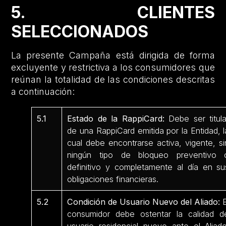
5. CLIENTES
SELECCIONADOS
La presente Campaña está dirigida de forma
excluyente y restrictiva a los consumidores que
reúnan la totalidad de las condiciones descritas
a continuación:
5.1
Estado de la RappiCard:
Debe ser titula
de una RappiCard emitida por la Entidad, l
cual debe encontrarse activa, vigente, si
ningún tipo de bloqueo preventivo 
definitivo y completamente al día en su
obligaciones financieras.
5.2
Condición de Usuario Nuevo del Aliado:
E
consumidor debe ostentar la calidad d
usuario residencial nuevo ante el Aliado