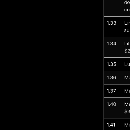
de
cu
1.33
Lí
su
1.34
Li
$2
1.35
Lu
1.36
Ma
1.37
Ma
1.40
Me
$3
1.41
Mi