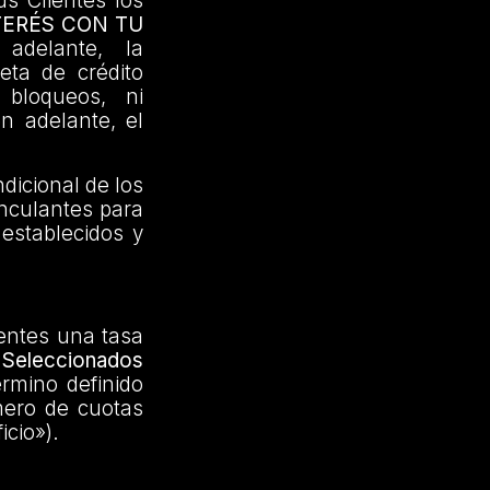
us Clientes los
TERÉS CON TU
adelante, la
jeta de crédito
 bloqueos, ni
en adelante, el
dicional de los
inculantes para
 establecidos y
ientes una tasa
Seleccionados
érmino definido
mero de cuotas
icio»).