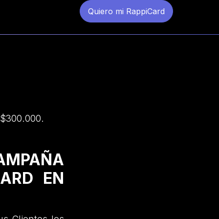
Quiero mi RappiCard
 $300.000.
CAMPAÑA
CARD EN