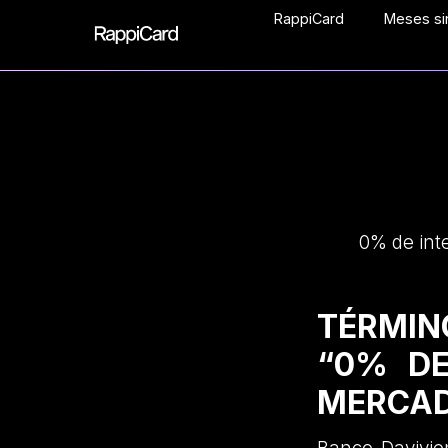
RappiCard
Meses sin
0% de int
TÉRMIN
“0% DE
MERCAD