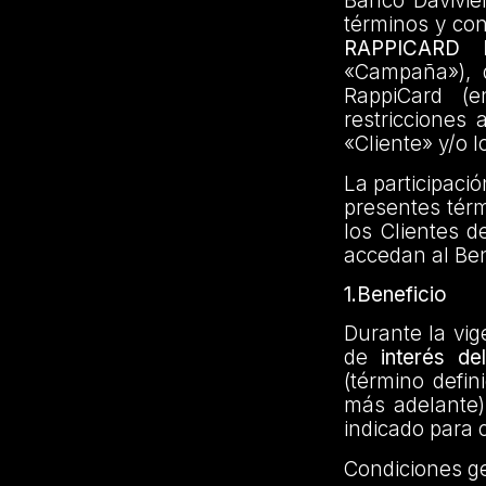
Banco Davivien
términos y co
RAPPICARD
«Campaña»), di
RappiCard (e
restricciones 
«Cliente» y/o l
La participaci
presentes térm
los Clientes d
accedan al Ben
1.Beneficio
Durante la vig
de
interés d
(término defin
más adelante)
indicado para 
Condiciones g