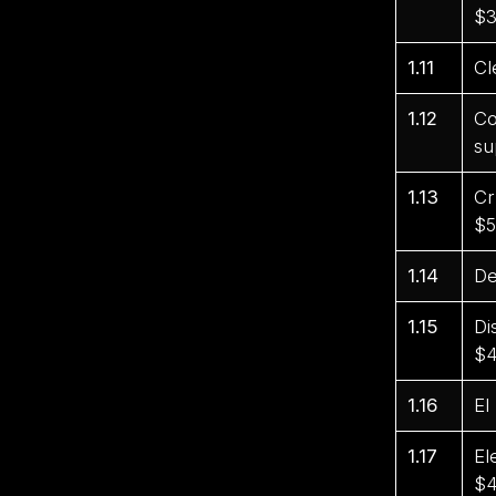
$3
1.11
Cl
1.12
Co
su
1.13
Cr
$5
1.14
De
1.15
Di
$4
1.16
El
1.17
El
$4