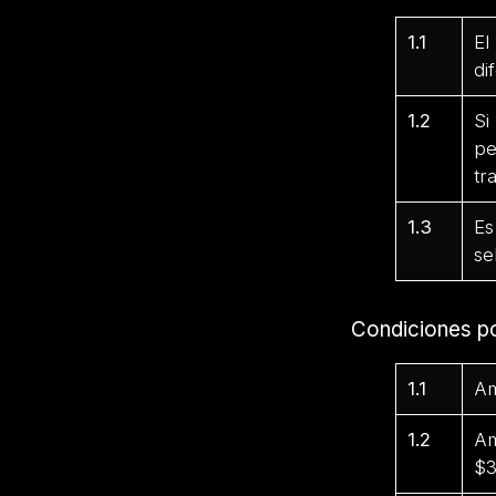
1.1
El
di
1.2
Si
pe
tr
1.3
Es
se
Condiciones p
1.1
Am
1.2
Am
$3