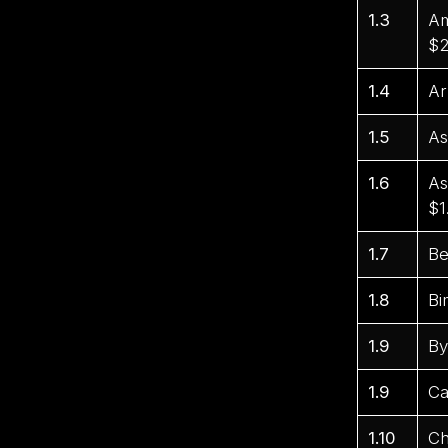
1.3
Am
$2
1.4
Ar
1.5
As
1.6
As
$1
1.7
Be
1.8
Bi
1.9
By
1.9
Ca
1.10
Ch