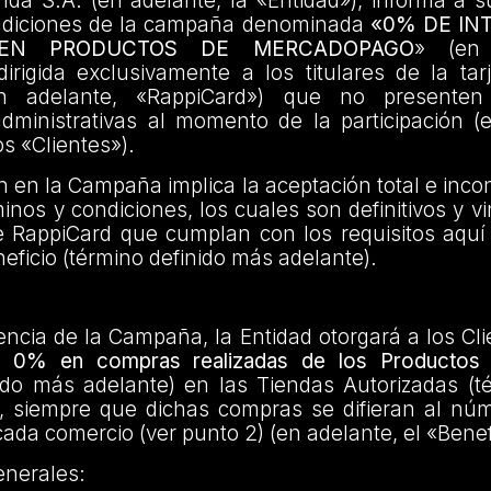
da S.A. (en adelante, la «Entidad»), informa a s
ndiciones de la campaña denominada
«0% DE IN
 EN PRODUCTOS DE MERCADOPAGO
» (en 
rigida exclusivamente a los titulares de la tar
n adelante, «RappiCard») que no presenten
administrativas al momento de la participación (
os «Clientes»).
ón en la Campaña implica la aceptación total e incon
inos y condiciones, los cuales son definitivos y v
e RappiCard que cumplan con los requisitos aquí
eficio (término definido más adelante).
encia de la Campaña, la Entidad otorgará a los Cl
el 0% en compras realizadas de los Productos 
ido más adelante) en las Tiendas Autorizadas (t
, siempre que dichas compras se difieran al nú
cada comercio (ver punto 2) (en adelante, el «Benef
enerales: