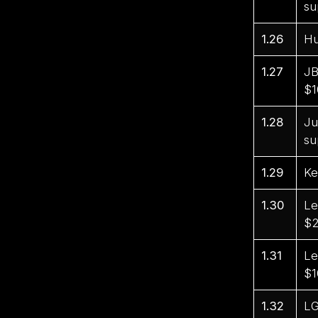
su
1.26
Hu
1.27
JB
$1
1.28
Ju
su
1.29
Ke
1.30
Le
$2
1.31
Le
$1
1.32
LG