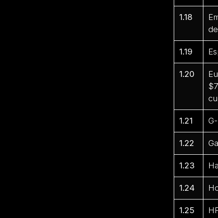
1.18
Em
de
1.19
Es
1.20
Eu
$7
cu
1.21
G-
1.22
Ga
1.23
Ha
1.24
Ho
1.25
HP