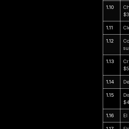
1.10
Ch
$3
1.11
Cl
1.12
Co
su
1.13
Cr
$5
1.14
De
1.15
Di
$4
1.16
El
1.17
El