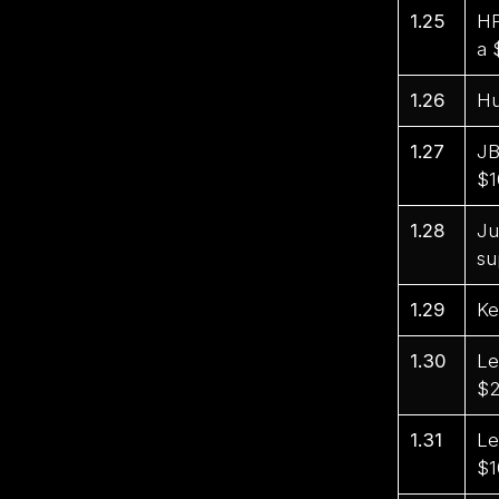
1.25
HP
a 
1.26
Hu
1.27
JB
$1
1.28
Ju
su
1.29
Ke
1.30
Le
$2
1.31
Le
$1