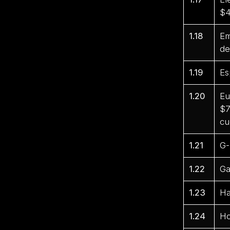
$4
1.18
Em
de
1.19
Es
1.20
Eu
$7
cu
1.21
G-
1.22
Ga
1.23
Ha
1.24
Ho