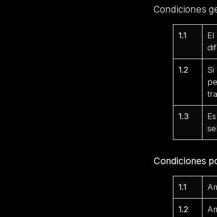
Condiciones g
1.1
El
di
1.2
Si
pe
tr
1.3
Es
se
Condiciones p
1.1
Am
1.2
Am