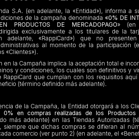
da S.A. (en adelante, la «Entidad»), informa a s
ndiciones de la campaña denominada
«0% DE IN
 EN PRODUCTOS DE MERCADOPAGO
» (en 
rigida exclusivamente a los titulares de la tar
n adelante, «RappiCard») que no presenten
administrativas al momento de la participación (
os «Clientes»).
ón en la Campaña implica la aceptación total e incon
inos y condiciones, los cuales son definitivos y v
e RappiCard que cumplan con los requisitos aquí
eficio (término definido más adelante).
encia de la Campaña, la Entidad otorgará a los Cl
el 0% en compras realizadas de los Productos 
ido más adelante) en las Tiendas Autorizadas (t
, siempre que dichas compras se difieran al nú
cada comercio (ver punto 2) (en adelante, el «Benef