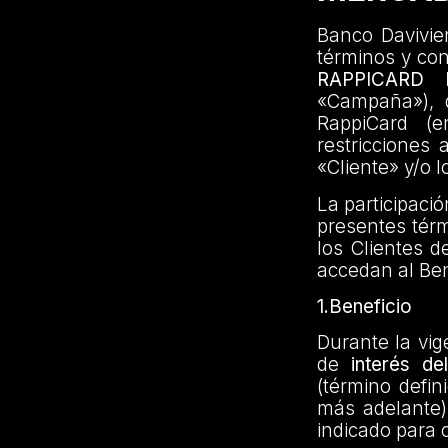
Banco Davivien
términos y co
RAPPICARD
«Campaña»), di
RappiCard (e
restricciones 
«Cliente» y/o l
La participaci
presentes térm
los Clientes d
accedan al Ben
1.Beneficio
Durante la vig
de
interés d
(término defin
más adelante)
indicado para 