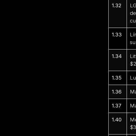
1.32
LG
de
cu
1.33
Lí
su
1.34
Li
$2
1.35
Lu
1.36
Ma
1.37
Ma
1.40
Me
$3