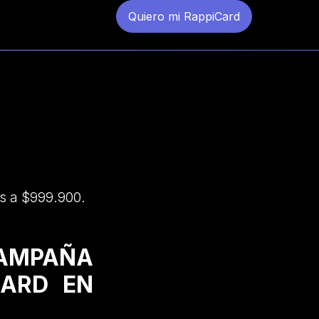
Quiero mi RappiCard
es a $999.900.
CAMPAÑA
CARD EN