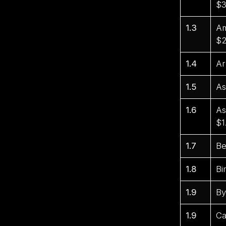
$3
1.3
Am
$2
1.4
Ar
1.5
As
1.6
As
$1
1.7
Be
1.8
Bi
1.9
By
1.9
Ca