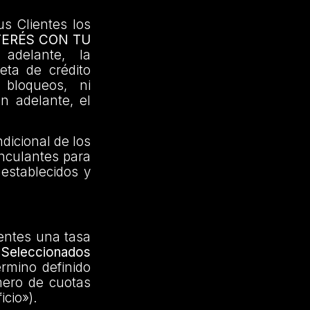
us Clientes los
TERÉS CON TU
adelante, la
jeta de crédito
 bloqueos, ni
en adelante, el
dicional de los
inculantes para
 establecidos y
ientes una tasa
Seleccionados
érmino definido
mero de cuotas
icio»).