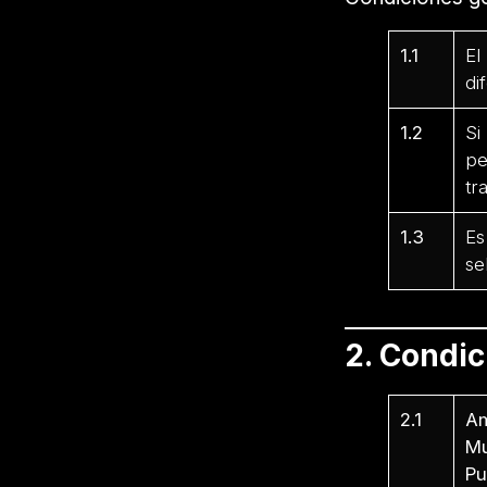
1.1
El
di
1.2
Si
pe
tr
1.3
Es
se
2. Condi
2.1
Am
Mu
Pu