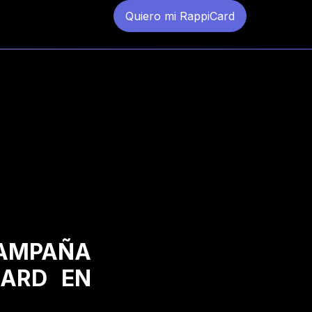
Quiero mi RappiCard
CAMPAÑA
CARD EN