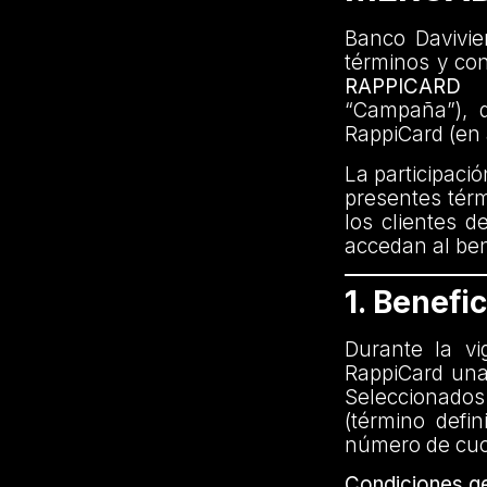
Banco Davivien
términos y co
RAPPICARD
“Campaña”), di
RappiCard (en 
La participaci
presentes térm
los clientes d
accedan al bene
1. Benefic
Durante la vi
RappiCard una
Seleccionados
(término defi
número de cuot
Condiciones ge