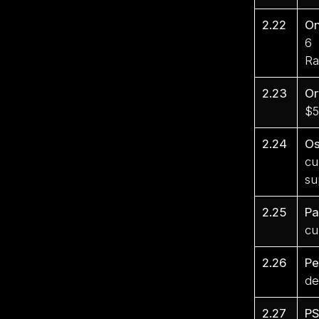
2.22
On
6 
Ra
2.23
Or
$5
2.24
Os
cu
su
2.25
Pa
cu
2.26
P
de
2.27
PS