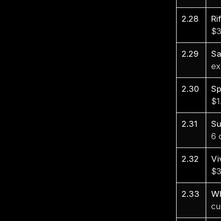
2.28
Ri
$3
2.29
S
ex
2.30
Sp
$1
2.31
Su
6 
2.32
Vi
$3
2.33
Wh
cu