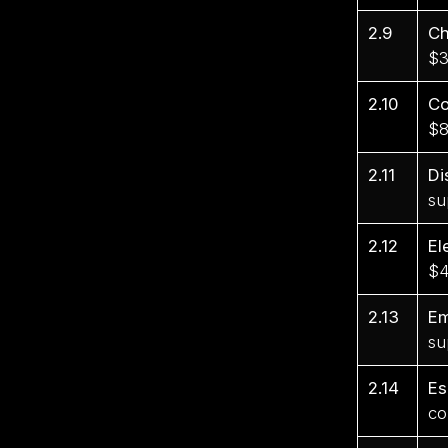
2.9
C
$3
2.10
Co
$8
2.11
Di
su
2.12
El
$4
2.13
E
su
2.14
Es
co