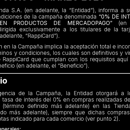
da S.A. (en adelante, la “Entidad”), informa a s
ndiciones de la campaña denominada
“0% DE IN
 EN PRODUCTOS DE MERCADOPAGO”
(en a
rigida exclusivamente a los titulares de la tar
adelante, “RappiCard”).
ón en la Campaña implica la aceptación total e incon
inos y condiciones, los cuales son definitivos y v
e RappiCard que cumplan con los requisitos aquí
ficio (en adelante, el “Beneficio”).
io
gencia de la Campaña, la Entidad otorgará a l
 tasa de interés del 0% en compras realizadas de
 (término definido más adelante) en las Tiend
nido más adelante), siempre que dichas compras 
as indicado para cada comercio (ver punto 2).
nerales: