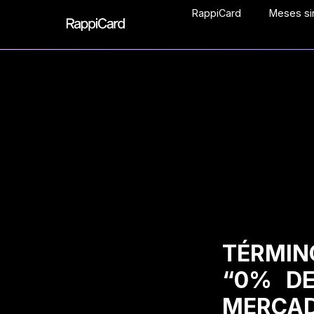
RappiCard
Meses sin
TÉRMIN
“0% DE
MERCAD