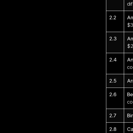
di
2.2
Am
$3
2.3
Am
$2
2.4
An
co
2.5
Ar
2.6
Be
co
2.7
Bi
2.8
Ca