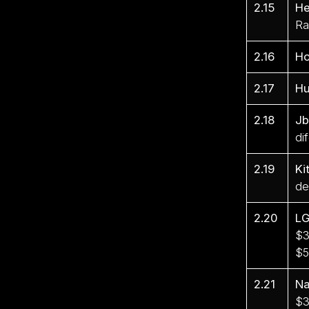
2.15
He
Ra
2.16
H
2.17
Hu
2.18
Jb
di
2.19
Ki
de
2.20
L
$3
$5
2.21
Na
$3