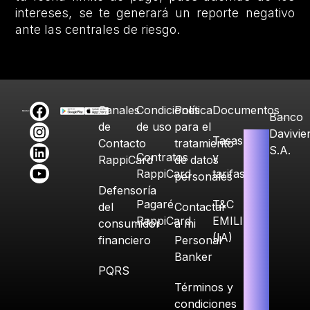
intereses, se te generará un reporte negativo
ante las centrales de riesgo.
Canales
Condiciones
Política
Documentos
Banco
de
de uso
para el
Davivie
Tasas
Contacto
tratamiento
S.A.
Contratos
y
RappiCard
de datos
RappiCard
tarifas
personales
Defensoría
Pagaré
T&C
del
Contactar
RappiCard
EMILIA
consumidor
a mi
(IA)
financiero
Personal
Banker
PQRS
Términos y
condiciones