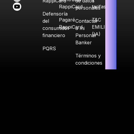
RappiCard
de datos
RappiCard
tarifas
personales
Defensoría
Pagaré
T&C
del
Contactar
RappiCard
EMILIA
consumidor
a mi
(IA)
financiero
Personal
Banker
PQRS
Términos y
condiciones