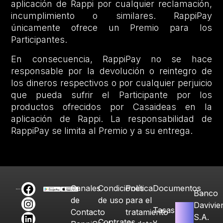
aplicación de Rappi por cualquier reclamación,
incumplimiento o similares. RappiPay
únicamente ofrece un Premio para los
Participantes.
En consecuencia, RappiPay no se hace
responsable por la devolución o reintegro de
los dineros respectivos o por cualquier perjuicio
que pueda sufrir el Participante por los
productos ofrecidos por Casaideas en la
aplicación de Rappi. La responsabilidad de
RappiPay se limita al Premio y a su entrega.
Canales
Condiciones
Política
Documentos
Banco
de
de uso
para el
Davivie
Tasas
Contacto
tratamiento
S.A.
Contratos
y