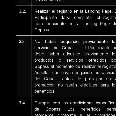
3.2.
Realizar el registro en la Landing Page:
E
Participante debe completar el registr
correspondiente en la Landing Page d
Gopass.
3.3.
No haber adquirido previamente lo
servicios del Gopass:
El Participante n
debe haber adquirido previamente lo
productos o servicios ofrecidos po
Gopass al momento de realizar el registro
Aquellos que hayan adquirido los servicio
del Gopass antes de participar en l
promoción no serán elegibles para lo
beneficios.
3.4.
Cumplir con las condiciones específica
de Gopass:
Los beneficios será
otorgados conforme a las condicione