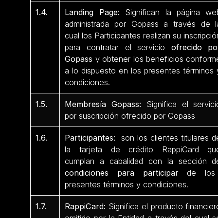
1.4.
Landing Page:
Significan la página we
administrada por Gopass a través de l
cual los Participantes realizan su inscripció
para contratar el servicio
ofrecido po
Gopass
y obtener los beneficios conform
a lo dispuesto en los presentes términos 
condiciones.
1.5.
Membresía Gopass:
Significa el servici
por suscripción ofrecido por Gopass
1.6.
Participantes:
son los clientes titulares d
la tarjeta de crédito RappiCard qu
cumplan a cabalidad con la sección d
condiciones para participar
de los
presentes términos y condiciones.
1.7.
RappiCard:
Significa el producto financier
emitido por la Entidad a través del cual s