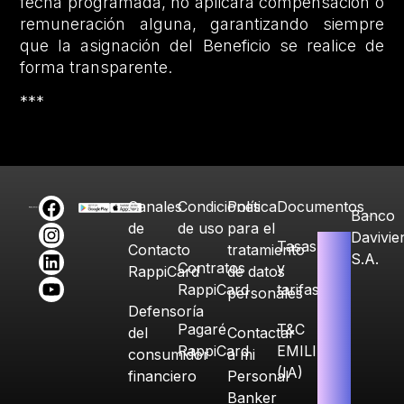
fecha programada, no aplicará compensación o
remuneración alguna, garantizando siempre
que la asignación del Beneficio se realice de
forma transparente.
***
Canales
Condiciones
Política
Documentos
Banco
de
de uso
para el
Davivie
Tasas
Contacto
tratamiento
S.A.
Contratos
y
RappiCard
de datos
RappiCard
tarifas
personales
Defensoría
Pagaré
T&C
del
Contactar
RappiCard
EMILIA
consumidor
a mi
(IA)
financiero
Personal
Banker