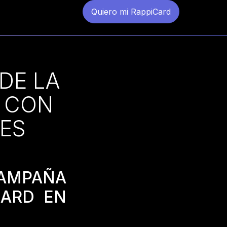
Quiero mi RappiCard
DE LA
S CON
RES
CAMPAÑA
CARD EN