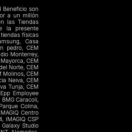
l Beneficio son
or a un millón
en las Tiendas
de la presente
tiendas físicas
Samsung, Casa
an pedro, CEM
dio Monterrey,
 Mayorca, CEM
del Norte, CEM
M Molinos, CEM
cia Neiva, CEM
iva Tunja, CEM
, Epp Employee
 BMG Caracoli,
arque Colina,
 IMAGIQ Centro
84, IMAGIQ CSP
 Galaxy Studio