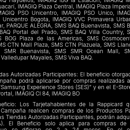
GIQ Hayuelos, IMAGIQ IBG la Estación, IMAGIQ 
carí, IMAGIQ Plaza Central, IMAGIQ Plaza Imperi
MAGIQ PSO Unicentro, IMAGIQ PSO Unico, IM
 Unicentro Bogota, IMAGIQ VVC Primavera Urban
, PARQUE ALEGRA, SMS BAQ Buenavista, SMS B
 BAQ Portal del Prado, SMS BAQ Villa Country,
MS BOG Plaza de las Americas, SMS Cosmoce
MS CTN Mall Plaza, SMS CTN Plazuela, SMS Llan
S SMR Buenavista, SMS SMR Ocean Mall, SM
 Valledupar Mayales, SMS Viva BAQ.
das Autorizadas Participantes: El beneficio otorga
mpaña podrá aplicarse por compras realizadas a
s “Samsung Experience Stores (SES)” y en el E-St
ortal, IMAGIQ Cl 84, IMAGIQ BO
ficio: Los Tarjetahabientes de la Rappicard 
 Campaña realicen compras de los Productos Pa
as Tiendas Autorizadas Participantes, podrán adqui
%). El Beneficio solo aplica para compras de 
s que se difieran en 2 a 24 meses. En el 