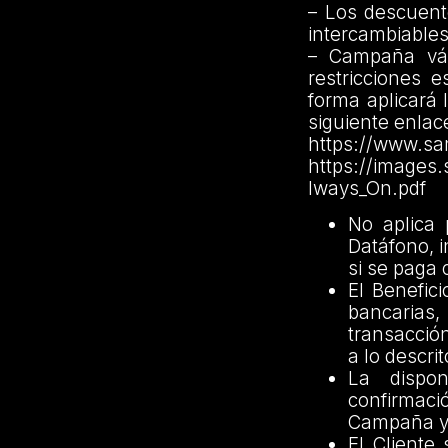
– Los descuent
intercambiables 
– Campaña vál
restricciones 
forma aplicará
siguiente enlac
https://www.sa
https://images
lways_On.pdf
No aplica 
Datáfono, 
si se paga
El Benefic
bancarias,
transacción
a lo descri
La dispon
confirmaci
Campaña y/
El Cliente 