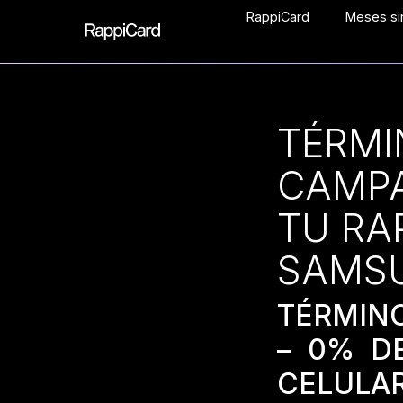
RappiCard
Meses sin
TÉRMI
CAMPA
TU RA
SAMS
TÉRMIN
– 0% D
CELULA