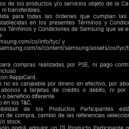
os de los productos y/o servicios objeto de la 
ni transferibles.
ida para todas las órdenes que cumplan las 
establecidas en los presentes Términos y Condici
 los Términos y Condiciones de Samsung que se e
e
msung.com/co/info/tyc/ y
.samsung.com/is/content/samsung/assets/co/tyc/
para compras realizadas por PSE, ni pago cont
incluso
 con RappiCard.
io no es canjeable por dinero en efectivo, por a
 abonos a tarjetas de crédito o débito, ni por 
 o beneficio diferente
to en los T&C.
ibilidad de los Productos Participantes es
ón de compra, cambio de las referencias seleccio
o stock.
solo podrá adquirir un (1) Producto Participante 