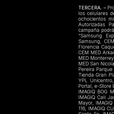
TERCERA. –
Pro
los celulares 
ochocientos m
Autorizadas Pa
campaña podrá a
“Samsung Exp
Samsung, CEM
Florencia Caqu
CEM MED Arkad
MED Monterrey
MED San Nicol
Pereira Parque
Tienda Gran Pl
YPL Unicentro
Portal, e-Stor
IMAGIQ BOG Ma
IMAGIQ Cali Ja
Mayor, IMAGIQ
116, IMAGIQ CU