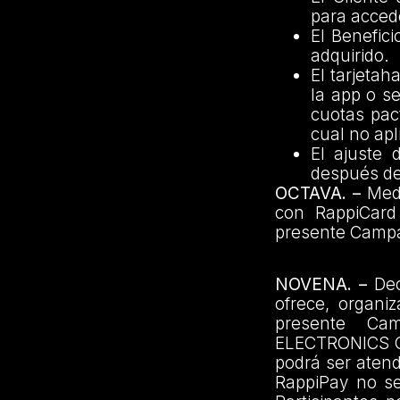
para accede
El Benefici
adquirido.
El tarjeta
la app o se
cuotas pac
cual no apl
El ajuste 
después de
OCTAVA. –
Medi
con RappiCard
presente Camp
NOVENA. –
Dec
ofrece, organi
presente Ca
ELECTRONICS CO
podrá ser aten
RappiPay no se