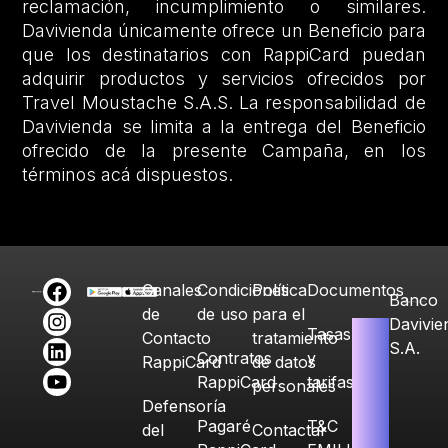
reclamación, incumplimiento o similares.
Davivienda únicamente ofrece un Beneficio para
que los destinatarios con RappiCard puedan
adquirir productos y servicios ofrecidos por
Travel Moustache S.A.S. La responsabilidad de
Davivienda se limita a la entrega del Beneficio
ofrecido de la presente Campaña, en los
términos acá dispuestos.
Canales
Condiciones
Política
Documentos
Banco
de
de uso
para el
Davivie
Tasas
Contacto
tratamiento
S.A.
Contratos
y
RappiCard
de datos
RappiCard
tarifas
personales
Defensoría
Pagaré
T&C
del
Contactar