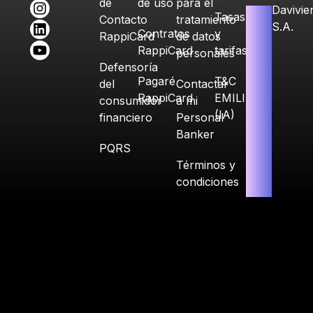
de
de uso
para el
Davivie
Tasas
Contacto
tratamiento
S.A.
Contratos
y
RappiCard
de datos
RappiCard
tarifas
personales
Defensoría
Pagaré
T&C
del
Contactar
RappiCard
EMILIA
consumidor
a mi
(IA)
financiero
Personal
Banker
PQRS
Términos y
condiciones