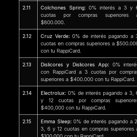
2.11
Colchones Spring:
0% interés a 3 y 
cuotas por compras superiores 
$800.000.
2.12
Cruz Verde:
0% de interés pagando a 
cuotas en compras superiores a $500.00
con tu RappiCard.
2.13
Dislicores y Dislicores App:
0% interé
con RappiCard a 3 cuotas por compra
superiores a $400.000 con tu RappiCard.
2.14
Electrolux:
0% de interés pagando a 3, 
y 12 cuotas por compras superiore
$400,000 con tu RappiCard.
2.15
Emma Sleep:
0% de interés pagando a 2
3, 6 y 12 cuotas en compras superiores 
$100.000 con tu RappiCard.