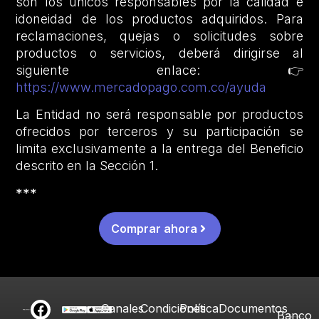
son los únicos responsables por la calidad e
idoneidad de los productos adquiridos. Para
reclamaciones, quejas o solicitudes sobre
productos o servicios, deberá dirigirse al
siguiente enlace: 👉
https://www.mercadopago.com.co/ayuda
La Entidad no será responsable por productos
ofrecidos por terceros y su participación se
limita exclusivamente a la entrega del Beneficio
descrito en la Sección 1.
***
Comprar ahora
Canales
Condiciones
Política
Documentos
Banco