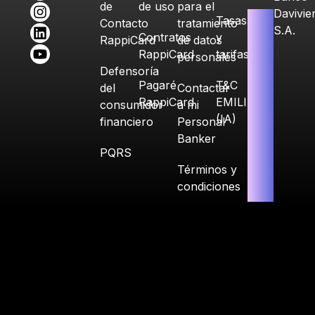
de
de uso
para el
Davivie
Tasas
Contacto
tratamiento
S.A.
Contratos
y
RappiCard
de datos
RappiCard
tarifas
personales
Defensoría
Pagaré
T&C
del
Contactar
RappiCard
EMILIA
consumidor
a mi
(IA)
financiero
Personal
Banker
PQRS
Términos y
condiciones