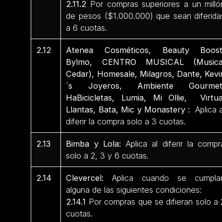
2.11.2
Por compras superiores a un milló
de pesos ($1.000.000) que sean diferida
a 6 cuotas.
2.12
Atenea Cosméticos, Beauty Boost
Bylmo, CENTRO MUSICAL (Musica
Cedar), Homesale, Milagros, Dante, Kevi
´s Joyeros, Ambiente Gourmet
HaBicicletas, Lumia, Mi Ollie, Virtua
Llantas, Bata, Mic y Monastery :
Aplica a
diferir la compra solo a 3 cuotas.
2.13
Bimba y Lola:
Aplica al diferir la compr
solo a 2, 3 y 6 cuotas.
2.14
Clevercel:
Aplica cuando se cumpla
alguna de las siguientes condiciones:
2.14.1
Por compras que se difieran solo a 
cuotas.