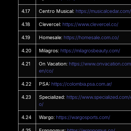
4.17
Centro
Musical
:
https://musicalcedar.com
4.18
Clevercel
:
https://www.clevercel.co/
4.19
Homesale
:
https://homesale.com.co/
4.20
Milagros
:
https://milagrosbeauty.com/
4.21
On
Vacation
:
https://www.onvacation.com
en/co/
4.22
PSA:
https://colombia.psa.com.ar/
4.23
Specialized
:
https://www.specialized.com/
o/
4.24
Wargo
:
https://wargosports.com/
4.25
Ergonomus
:
https://ergonomus.co/