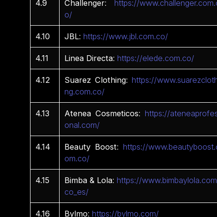
4.9
Challenger
:
https://www.challenger.com.
o/
4.10
JBL
:
https://www.jbl.com.co/
4.11
Linea
Directa
:
https://elede.com.co/
4.12
Suarez
Clothing
:
https://www.suarezcloth
ng.com.co/
4.13
Atenea
Cosmeticos
:
https://ateneaprofes
onal.com/
4.14
Beauty Boost
:
https://www.beautyboost.
om.co/
4.15
Bimba & Lola
:
https://www.bimbaylola.com
co_es/
4.16
Bylmo
:
https://bylmo.com/