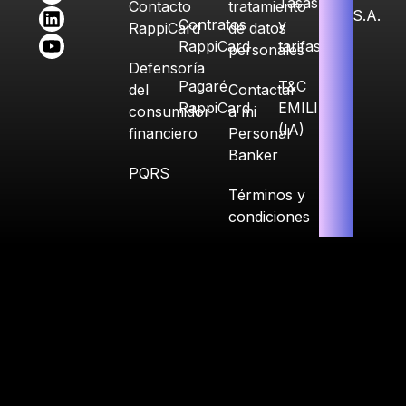
Tasas
Contacto
tratamiento
S.A.
Contratos
y
RappiCard
de datos
RappiCard
tarifas
personales
Defensoría
Pagaré
T&C
del
Contactar
RappiCard
EMILIA
consumidor
a mi
(IA)
financiero
Personal
Banker
PQRS
Términos y
condiciones