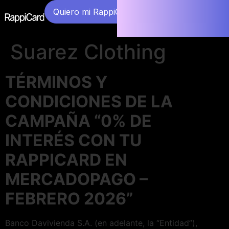
Quiero mi RappiCard
Suarez Clothing
TÉRMINOS Y
CONDICIONES DE LA
CAMPAÑA “0% DE
INTERÉS CON TU
RAPPICARD EN
MERCADOPAGO –
FEBRERO 2026”
Banco Davivienda S.A. (en adelante, la “Entidad”),