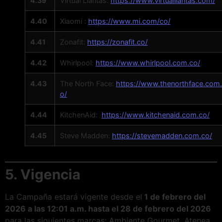
4.39
Virtual Llantas:
https://www.virtualllantas.com/
4.40
Xiaomi :
https://www.mi.com/co/
4.41
Zonafit:
https://zonafit.co/
4.42
Whirlpool:
https://www.whirlpool.com.co/
4.43
The North Face:
https://www.thenorthface.com
o/
4.44
KitchenAid:
https://www.kitchenaid.com.co/
4.45
Steve Madden:
https://stevemadden.com.co/
5. Vigencia
La Campaña estará vigente desde el
1 de febrero del
2026 a las 12:01 a.m. hasta el 28 de febrero del 2026
para las siguientes marcas: Ambiente Gourmet, Atenea